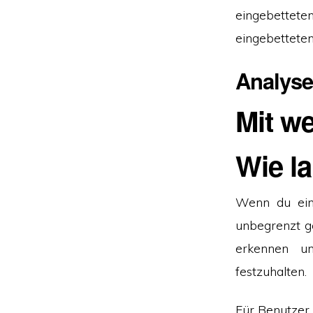
eingebettet
eingebetteten 
Analyse
Mit we
Wie l
Wenn du eine
unbegrenzt g
erkennen un
festzuhalten.
Für Benutzer, 