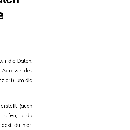
e
ir die Daten,
-Adresse des
ziert), um die
rstellt (auch
prüfen, ob du
ndest du hier: