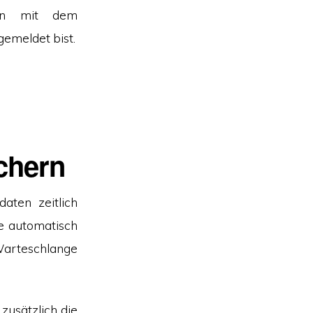
tion mit dem
gemeldet bist.
chern
aten zeitlich
e automatisch
arteschlange
 zusätzlich die