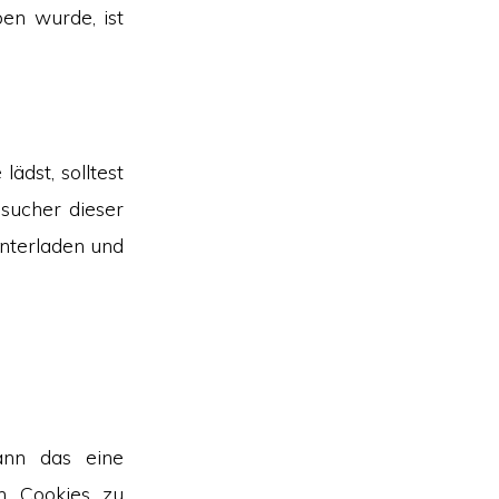
en wurde, ist
ädst, solltest
sucher dieser
unterladen und
ann das eine
in Cookies zu