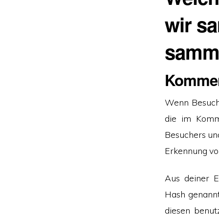
wir s
samm
Kommen
Wenn Besuche
die im Komm
Besuchers und
Erkennung vo
Aus deiner E
Hash genannt
diesen benutz