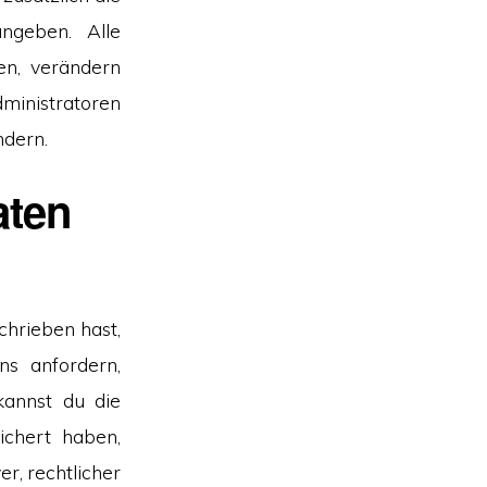
angeben. Alle
en, verändern
ministratoren
ndern.
aten
hrieben hast,
s anfordern,
 kannst du die
ichert haben,
er, rechtlicher