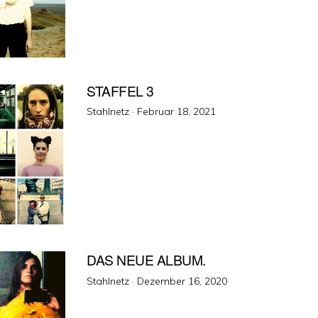
STAFFEL 3
Veröffentlicht
Stahlnetz ·
Februar 18, 2021
am
DAS NEUE ALBUM.
Veröffentlicht
Stahlnetz ·
Dezember 16, 2020
am