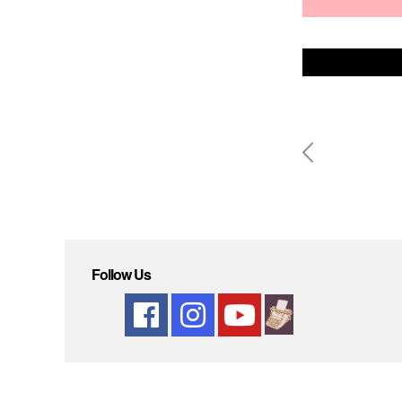
Beitr
Follow Us